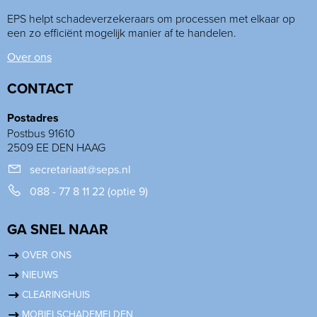
EPS helpt schadeverzekeraars om processen met elkaar op
een zo efficiënt mogelijk manier af te handelen.
Over ons
CONTACT
Postadres
Postbus 91610
2509 EE DEN HAAG
secretariaat@seps.nl
088 - 77 8 11 22 (optie 9)
GA SNEL NAAR
OVER ONS
NIEUWS
CLEARINGHUIS
MOBIELSCHADEMELDEN